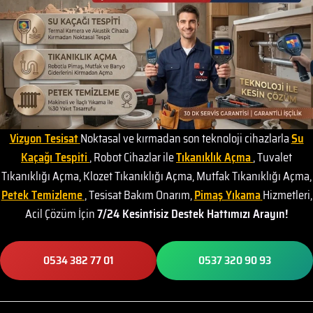
Vizyon Tesisat
Noktasal ve kırmadan son teknoloji cihazlarla
Su
Kaçağı Tespiti
, Robot Cihazlar ile
Tıkanıklık Açma
, Tuvalet
Tıkanıklığı Açma, Klozet Tıkanıklığı Açma, Mutfak Tıkanıklığı Açma,
Petek Temizleme
, Tesisat Bakım Onarım,
Pimaş Yıkama
Hizmetleri,
Acil Çözüm İçin
7/24 Kesintisiz Destek Hattımızı Arayın!
0534 382 77 01
0537 320 90 93