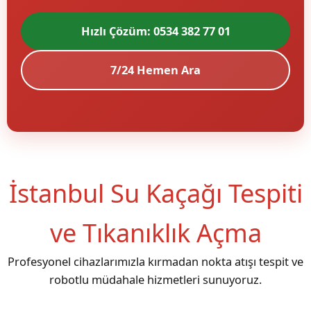
Hızlı Çözüm: 0534 382 77 01
7/24 Hemen Ara
İstanbul Su Kaçağı Tespiti
ve Tıkanıklık Açma
Profesyonel cihazlarımızla kırmadan nokta atışı tespit ve
robotlu müdahale hizmetleri sunuyoruz.