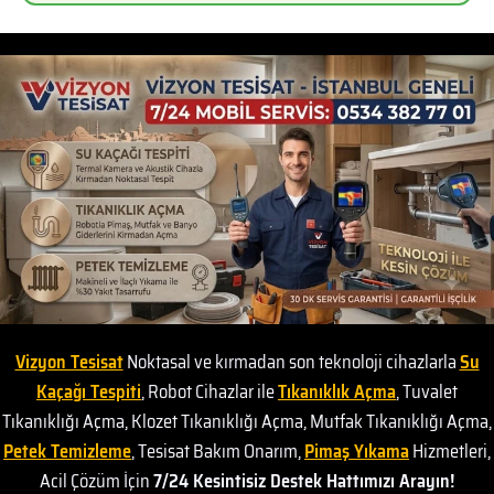
Vizyon Tesisat
Noktasal ve kırmadan son teknoloji cihazlarla
Su
Kaçağı Tespiti
, Robot Cihazlar ile
Tıkanıklık Açma
, Tuvalet
Tıkanıklığı Açma, Klozet Tıkanıklığı Açma, Mutfak Tıkanıklığı Açma,
Petek Temizleme
, Tesisat Bakım Onarım,
Pimaş Yıkama
Hizmetleri,
Acil Çözüm İçin
7/24 Kesintisiz Destek Hattımızı Arayın!