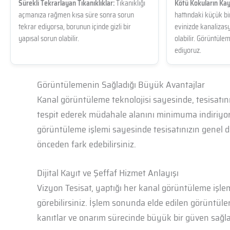
Sürekli Tekrarlayan Tıkanıklıklar:
Tıkanıklığı
Kötü Kokuların Kay
açmanıza rağmen kısa süre sonra sorun
hattındaki küçük bir
tekrar ediyorsa, borunun içinde gizli bir
evinizde kanaliza
yapısal sorun olabilir.
olabilir. Görüntülem
ediyoruz.
Görüntülemenin Sağladığı Büyük Avantajlar
Kanal görüntüleme teknolojisi sayesinde, tesisatın
tespit ederek müdahale alanını minimuma indiriyoruz
görüntüleme işlemi sayesinde tesisatınızın genel 
önceden fark edebilirsiniz.
Dijital Kayıt ve Şeffaf Hizmet Anlayışı
Vizyon Tesisat, yaptığı her kanal görüntüleme işlemin
görebilirsiniz. İşlem sonunda elde edilen görüntüle
kanıtlar ve onarım sürecinde büyük bir güven sağlar.