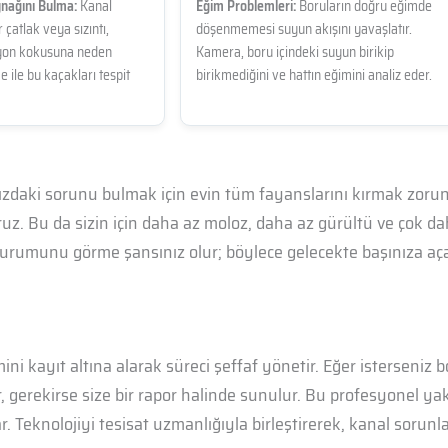
nağını Bulma:
Kanal
Eğim Problemleri:
Boruların doğru eğimde
 çatlak veya sızıntı,
döşenmemesi suyun akışını yavaşlatır.
syon kokusuna neden
Kamera, boru içindeki suyun birikip
e ile bu kaçakları tespit
birikmediğini ve hattın eğimini analiz eder.
ızdaki sorunu bulmak için evin tüm fayanslarını kırmak zorund
. Bu da sizin için daha az moloz, daha az gürültü ve çok dah
durumunu görme şansınız olur; böylece gelecekte başınıza a
i kayıt altına alarak süreci şeffaf yönetir. Eğer isterseniz bo
r, gerekirse size bir rapor halinde sunulur. Bu profesyonel y
 Teknolojiyi tesisat uzmanlığıyla birleştirerek, kanal sorunla