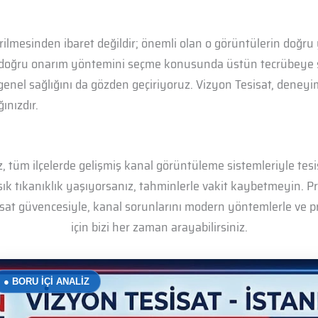
ilmesinden ibaret değildir; önemli olan o görüntülerin doğru 
 doğru onarım yöntemini seçme konusunda üstün tecrübeye sahi
enel sağlığını da gözden geçiriyoruz. Vizyon Tesisat, deneyi
ınızdır.
tüm ilçelerde gelişmiş kanal görüntüleme sistemleriyle tesis
ık tıkanıklık yaşıyorsanız, tahminlerle vakit kaybetmeyin. P
esisat güvencesiyle, kanal sorunlarını modern yöntemlerle ve
için bizi her zaman arayabilirsiniz.
● BORU İÇİ ANALİZ