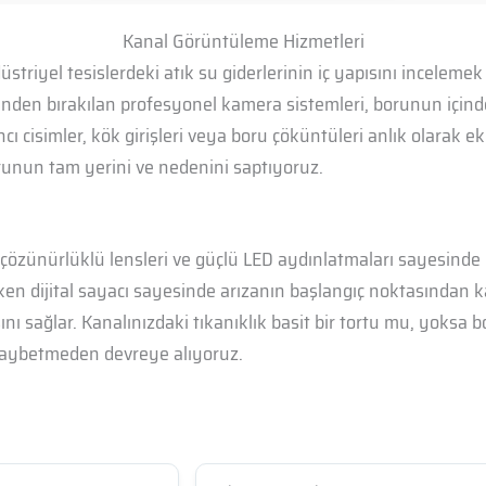
Kanal Görüntüleme Hizmetleri
striyel tesislerdeki atık su giderlerinin iç yapısını inceleme
inden bırakılan profesyonel kamera sistemleri, borunun içind
ncı cisimler, kök girişleri veya boru çöküntüleri anlık olarak 
orunun tam yerini ve nedenini saptıyoruz.
zünürlüklü lensleri ve güçlü LED aydınlatmaları sayesinde bor
rken dijital sayacı sayesinde arızanın başlangıç noktasından k
nı sağlar. Kanalınızdaki tıkanıklık basit bir tortu mu, yoksa
 kaybetmeden devreye alıyoruz.