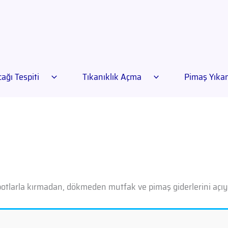
ağı Tespiti
Tıkanıklık Açma
Pimaş Yık
otlarla kırmadan, dökmeden mutfak ve pimaş giderlerini açıy