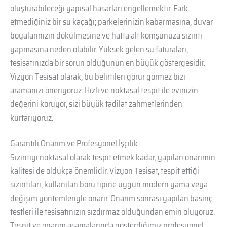
oluşturabileceği yapısal hasarları engellemektir. Fark
etmediğiniz bir su kaçağı; parkelerinizin kabarmasına, duvar
boyalarınızın dökülmesine ve hatta alt komşunuza sızıntı
yapmasına neden olabilir. Yüksek gelen su faturaları,
tesisatınızda bir sorun olduğunun en büyük göstergesidir.
Vizyon Tesisat olarak, bu belirtileri görür görmez bizi
aramanızı öneriyoruz. Hızlı ve noktasal tespit ile evinizin
değerini koruyor, sizi büyük tadilat zahmetlerinden
kurtarıyoruz.
Garantili Onarım ve Profesyonel İşçilik
Sızıntıyı noktasal olarak tespit etmek kadar, yapılan onarımın
kalitesi de oldukça önemlidir. Vizyon Tesisat, tespit ettiği
sızıntıları, kullanılan boru tipine uygun modern yama veya
değişim yöntemleriyle onarır. Onarım sonrası yapılan basınç
testleri ile tesisatınızın sızdırmaz olduğundan emin oluyoruz.
Tespit ve onarım aşamalarında gösterdiğimiz profesyonel