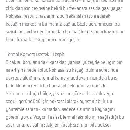
Özellikle temiz su hatlarında oluşan sızıntılar, yüksek basınçlı
oldukları için çevresine belirli bir frekansta ses dalgası yayar.
Noktasal tespit cihazlarımız bu frekansları izole ederek
kaçağın merkezini bulmamızı sağlar. Gözle görünmeyen bu
sızıntıları, hiçbir yeri kırmadan bulmak hem zaman kazandırır
hem de maddi kayıpların önüne geçer.
Termal Kamera Destekli Tespit
Sıcak su borularındaki kaçaklar, yapısal yüzeyde belirgin bir
ısı artışına neden olur. Noktasal su kaçağı bulma sürecinde
devreye aldığımız termal kameralar, duvarın içindeki bu ısı
farklılıklarını renkli bir harita gibi ekranımıza yansıtır.
Sızıntının olduğu bölge, çevresine göre daha sıcak veya
soğuk göründüğü için noktasal olarak ayrıştırılabilir. Bu
yöntemle seramik kırmadan, sadece sızıntının kaynağını
görebiliyoruz. Vizyon Tesisat, termal teknolojinin sağladığı bu
avantajla, tesisatınızdaki en küçük sızıntıyı bile yüksek