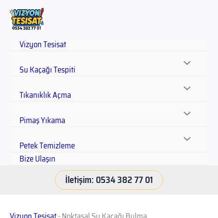
Vizyon Tesisat
Su Kaçağı Tespiti
Tıkanıklık Açma
Pimaş Yıkama
Petek Temizleme
Bize Ulaşın
İletişim: 0534 382 77 01
Vizyon Tesisat
-
Noktasal Su Kaçağı Bulma