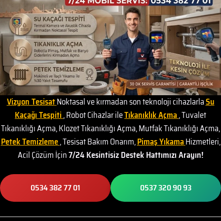
Vizyon Tesisat
Noktasal ve kırmadan son teknoloji cihazlarla
Su
Kaçağı Tespiti
, Robot Cihazlar ile
Tıkanıklık Açma
, Tuvalet
Tıkanıklığı Açma, Klozet Tıkanıklığı Açma, Mutfak Tıkanıklığı Açma,
Petek Temizleme
, Tesisat Bakım Onarım,
Pimaş Yıkama
Hizmetleri,
Acil Çözüm İçin
7/24 Kesintisiz Destek Hattımızı Arayın!
0534 382 77 01
0537 320 90 93