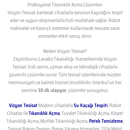
Profesyonel Tıkanıklık Açma Çözümleri
Vizyon Tesisat, kameralı cihazlarla sorunun kaynağını tespit
eder ve uygun ekipmanlarla hızlı müdahale sağlar. Robot
makineler ve basınçlı sistemler kullanılarak tesisata zarar
vermeden etkili sonuç alınır.
Neden Vizyon Tesisat?
Zeytinburnu Lavabo Tıkanıklığı hizmetlerinde Vizyon
Tesisat; hızlı servis, uzman ekip ve teknolojik cihazlarla
güvenilir çözümler sunar. Tüm tesisat işlemlerinde müşteri
memnuniyeti ve kaliteli hizmet önceliklidir. İstanbul’un her
semtine
30 dk ulaşıyor
, çözümler sunuyoruz.
Vizyon Tesisat
Modern cihazlarla
Su Kaçağı Tespiti
, Robot
Cihazlar ile
Tıkanıklık Açma
, Tuvalet Tıkanıklığı Açma, Klozet
Tıkanıklığı Açma, Mutfak Tıkanıklığı Açma,
Petek Temizleme
,
Tesisat Bakım Onarım, Pimaş Yıkama Hizmetleri, 7/24 Mobil