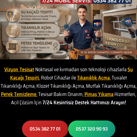
Vizyon Tesisat
Noktasal ve kırmadan son teknoloji cihazlarla
Su
Kaçağı Tespiti
, Robot Cihazlar ile
Tıkanıklık Açma
, Tuvalet
Tıkanıklığı Açma, Klozet Tıkanıklığı Açma, Mutfak Tıkanıklığı Açma,
Petek Temizleme
, Tesisat Bakım Onarım,
Pimaş Yıkama
Hizmetleri,
Acil Çözüm İçin
7/24 Kesintisiz Destek Hattımızı Arayın!
0534 382 77 01
0537 320 90 93