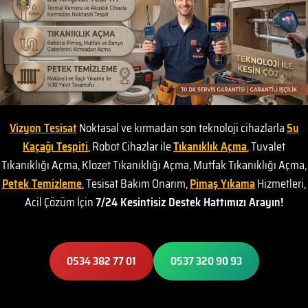
Vizyon Tesisat
Noktasal ve kırmadan son teknoloji cihazlarla
Su
Kaçağı Tespiti
, Robot Cihazlar ile
Tıkanıklık Açma
, Tuvalet
Tıkanıklığı Açma, Klozet Tıkanıklığı Açma, Mutfak Tıkanıklığı Açma,
Petek Temizleme
, Tesisat Bakım Onarım,
Pimaş Yıkama
Hizmetleri,
Acil Çözüm İçin
7/24 Kesintisiz Destek Hattımızı Arayın!
0534 382 77 01
0537 320 90 93