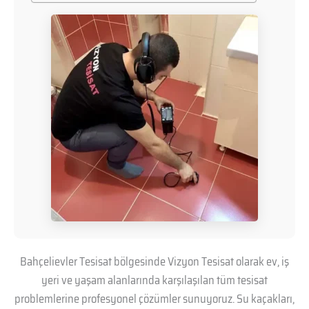
Bahçelievler Tesisat bölgesinde Vizyon Tesisat olarak ev, iş
yeri ve yaşam alanlarında karşılaşılan tüm tesisat
problemlerine profesyonel çözümler sunuyoruz. Su kaçakları,