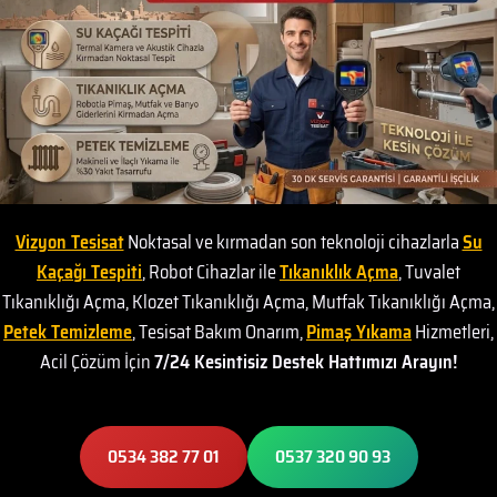
Vizyon Tesisat
Noktasal ve kırmadan son teknoloji cihazlarla
Su
Kaçağı Tespiti
, Robot Cihazlar ile
Tıkanıklık Açma
, Tuvalet
Tıkanıklığı Açma, Klozet Tıkanıklığı Açma, Mutfak Tıkanıklığı Açma,
Petek Temizleme
, Tesisat Bakım Onarım,
Pimaş Yıkama
Hizmetleri,
Acil Çözüm İçin
7/24 Kesintisiz Destek Hattımızı Arayın!
0534 382 77 01
0537 320 90 93