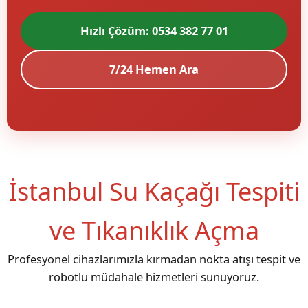
Hızlı Çözüm: 0534 382 77 01
7/24 Hemen Ara
İstanbul Su Kaçağı Tespiti
ve Tıkanıklık Açma
Profesyonel cihazlarımızla kırmadan nokta atışı tespit ve
robotlu müdahale hizmetleri sunuyoruz.