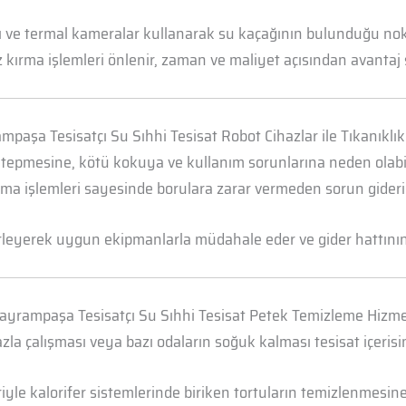
arı ve termal kameralar kullanarak su kaçağının bulunduğu n
 kırma işlemleri önlenir, zaman ve maliyet açısından avantaj 
mpaşa Tesisatçı Su Sıhhi Tesisat Robot Cihazlar ile Tıkanıklı
 tepmesine, kötü kokuya ve kullanım sorunlarına neden olabili
ma işlemleri sayesinde borulara zarar vermeden sorun gideril
irleyerek uygun ekipmanlarla müdahale eder ve gider hattının t
ayrampaşa Tesisatçı Su Sıhhi Tesisat Petek Temizleme Hizme
la çalışması veya bazı odaların soğuk kalması tesisat içerisi
yle kalorifer sistemlerinde biriken tortuların temizlenmesine 