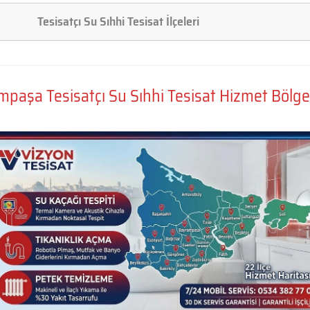
Tesisatçı Su Sıhhi Tesisat İlçeleri
paşa Tesisatçı Su Sıhhi Tesisat Hizmet Bölge