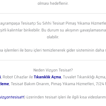
olması hedeflenir.
ayrampaşa Tesisatçı Su Sıhhi Tesisat Pimaş Yıkama Hizmetle
şitli kalıntılar birikebilir. Bu durum su akışının yavaşlamasın
olabilir.
işlemleri ile boru içleri temizlenerek gider sisteminin daha sa
Neden Vizyon Tesisat?
i
, Robot Cihazlar ile
Tıkanıklık Açma
, Tuvalet Tıkanıklığı Açma
zleme
, Tesisat Bakım Onarım, Pimaş Yıkama Hizmetleri, 7/24 M
izyontesisatt
) üzerinden tesisat işleri ile ilgili kısa videolarımı