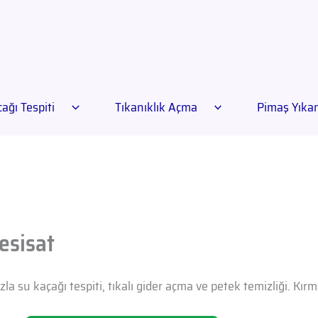
ağı Tespiti
Tıkanıklık Açma
Pimaş Yık
esisat
la su kaçağı tespiti, tıkalı gider açma ve petek temizliği. Kı