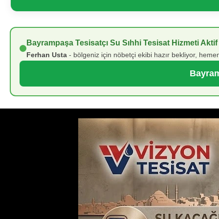
Bayrampaşa Tesisatçı Su Sıhhi Tesisat Hizmeti Aktif
Ferhan Usta
- bölgeniz için nöbetçi ekibi hazır bekliyor, hemen
Bayram