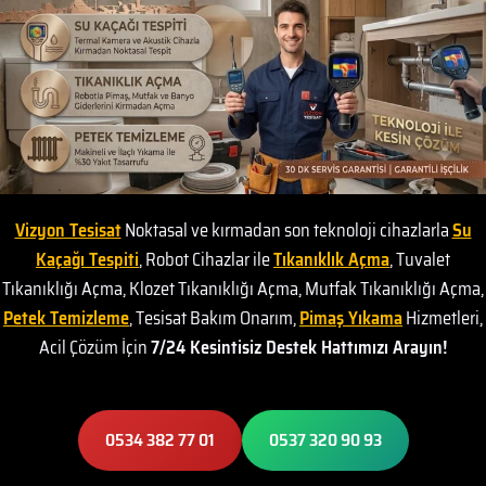
Vizyon Tesisat
Noktasal ve kırmadan son teknoloji cihazlarla
Su
Kaçağı Tespiti
, Robot Cihazlar ile
Tıkanıklık Açma
, Tuvalet
Tıkanıklığı Açma, Klozet Tıkanıklığı Açma, Mutfak Tıkanıklığı Açma,
Petek Temizleme
, Tesisat Bakım Onarım,
Pimaş Yıkama
Hizmetleri,
Acil Çözüm İçin
7/24 Kesintisiz Destek Hattımızı Arayın!
0534 382 77 01
0537 320 90 93