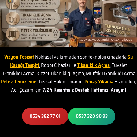
Vizyon Tesisat
Noktasal ve kırmadan son teknoloji cihazlarla
Su
Kaçağı Tespiti
, Robot Cihazlar ile
Tıkanıklık Açma
, Tuvalet
Tıkanıklığı Açma, Klozet Tıkanıklığı Açma, Mutfak Tıkanıklığı Açma,
Petek Temizleme
, Tesisat Bakım Onarım,
Pimaş Yıkama
Hizmetleri,
Acil Çözüm İçin
7/24 Kesintisiz Destek Hattımızı Arayın!
0534 382 77 01
0537 320 90 93