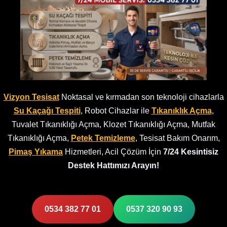
Vizyon Tesisat
Noktasal ve kırmadan son teknoloji cihazlarla
Su Kaçağı Tespiti
, Robot Cihazlar ile
Tıkanıklık Açma
,
Tuvalet Tıkanıklığı Açma, Klozet Tıkanıklığı Açma, Mutfak
Tıkanıklığı Açma,
Petek Temizleme
, Tesisat Bakım Onarım,
Pimaş Yıkama
Hizmetleri, Acil Çözüm İçin
7/24 Kesintisiz
Destek Hattımızı Arayın!
0534 382 77 01
0537 320 90 93