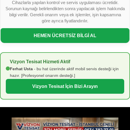
Cihazlarla yapılan kontrol ve servis uygulaması ücretidir.
Sorunun kaynağı belirlendikten sonra yapılacak işlem hakkında
bilgi verilir. Gerekli onarım veya ek işlemler, işin kapsamına
göre ayrıca fiyatlandırılır.
HEMEN ÜCRETSİZ BİLGİ AL
Vizyon Tesisat Hizmeti Aktif
Ferhat Usta
- bu hat üzerinde aktif mobil servis desteği için
hazır. [Profesyonel onarım desteği.]
Vizyon Tesisat İçin Bizi Arayın