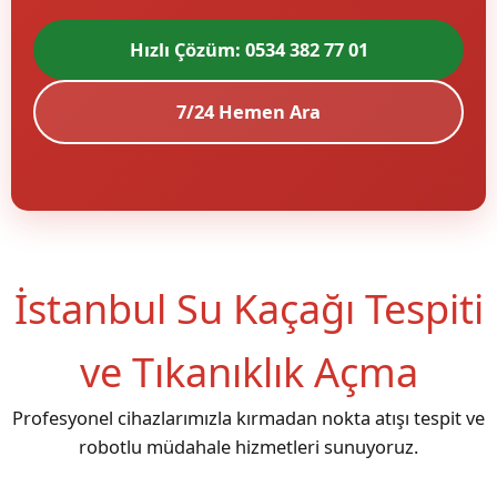
Hızlı Çözüm: 0534 382 77 01
7/24 Hemen Ara
İstanbul Su Kaçağı Tespiti
ve Tıkanıklık Açma
Profesyonel cihazlarımızla kırmadan nokta atışı tespit ve
robotlu müdahale hizmetleri sunuyoruz.