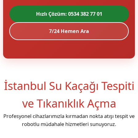
Hızlı Çözüm: 0534 382 77 01
7/24 Hemen Ara
İstanbul Su Kaçağı Tespiti
ve Tıkanıklık Açma
Profesyonel cihazlarımızla kırmadan nokta atışı tespit ve
robotlu müdahale hizmetleri sunuyoruz.