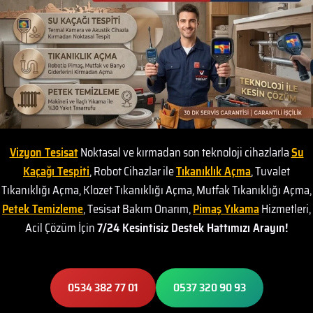
Vizyon Tesisat
Noktasal ve kırmadan son teknoloji cihazlarla
Su
Kaçağı Tespiti
, Robot Cihazlar ile
Tıkanıklık Açma
, Tuvalet
Tıkanıklığı Açma, Klozet Tıkanıklığı Açma, Mutfak Tıkanıklığı Açma,
Petek Temizleme
, Tesisat Bakım Onarım,
Pimaş Yıkama
Hizmetleri,
Acil Çözüm İçin
7/24 Kesintisiz Destek Hattımızı Arayın!
0534 382 77 01
0537 320 90 93