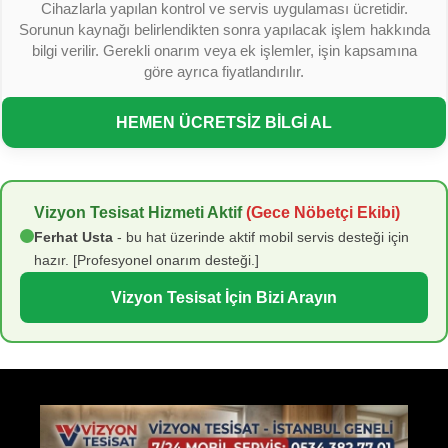
Cihazlarla yapılan kontrol ve servis uygulaması ücretidir.
Sorunun kaynağı belirlendikten sonra yapılacak işlem hakkında
bilgi verilir. Gerekli onarım veya ek işlemler, işin kapsamına
göre ayrıca fiyatlandırılır.
HEMEN ÜCRETSİZ BİLGİ AL
Vizyon Tesisat Hizmeti Aktif
(Gece Nöbetçi Ekibi)
Ferhat Usta
- bu hat üzerinde aktif mobil servis desteği için
hazır. [Profesyonel onarım desteği.]
Vizyon Tesisat İçin Bizi Arayın