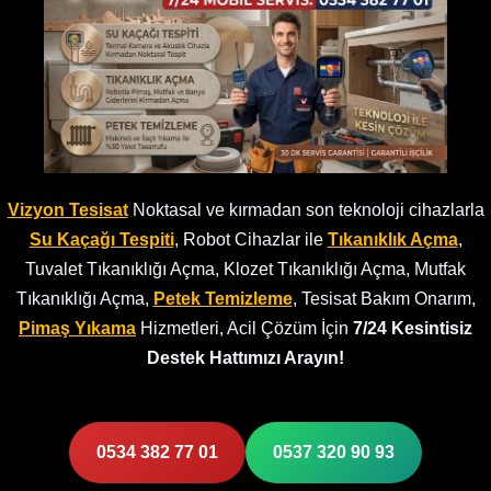
Vizyon Tesisat
Noktasal ve kırmadan son teknoloji cihazlarla
Su Kaçağı Tespiti
, Robot Cihazlar ile
Tıkanıklık Açma
,
Tuvalet Tıkanıklığı Açma, Klozet Tıkanıklığı Açma, Mutfak
Tıkanıklığı Açma,
Petek Temizleme
, Tesisat Bakım Onarım,
Pimaş Yıkama
Hizmetleri, Acil Çözüm İçin
7/24 Kesintisiz
Destek Hattımızı Arayın!
0534 382 77 01
0537 320 90 93