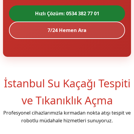
Hızlı Çözüm: 0534 382 77 01
7/24 Hemen Ara
İstanbul Su Kaçağı Tespiti
ve Tıkanıklık Açma
Profesyonel cihazlarımızla kırmadan nokta atışı tespit ve
robotlu müdahale hizmetleri sunuyoruz.