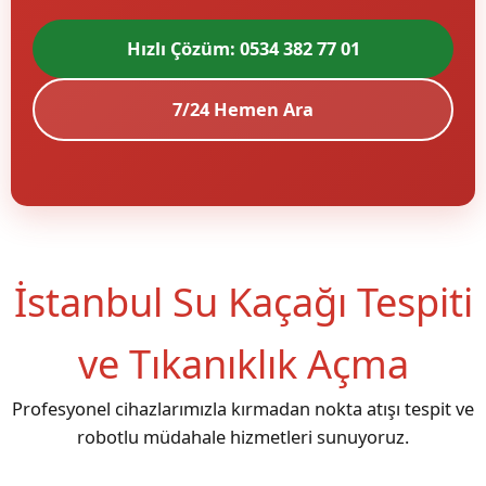
Hızlı Çözüm: 0534 382 77 01
7/24 Hemen Ara
İstanbul Su Kaçağı Tespiti
ve Tıkanıklık Açma
Profesyonel cihazlarımızla kırmadan nokta atışı tespit ve
robotlu müdahale hizmetleri sunuyoruz.