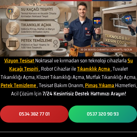
Vizyon Tesisat
Noktasal ve kırmadan son teknoloji cihazlarla
Su
Kaçağı Tespiti
, Robot Cihazlar ile
Tıkanıklık Açma
, Tuvalet
Tıkanıklığı Açma, Klozet Tıkanıklığı Açma, Mutfak Tıkanıklığı Açma,
Petek Temizleme
, Tesisat Bakım Onarım,
Pimaş Yıkama
Hizmetleri,
Acil Çözüm İçin
7/24 Kesintisiz Destek Hattımızı Arayın!
0534 382 77 01
0537 320 90 93