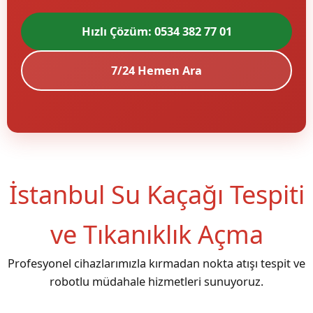
Hızlı Çözüm: 0534 382 77 01
7/24 Hemen Ara
İstanbul Su Kaçağı Tespiti
ve Tıkanıklık Açma
Profesyonel cihazlarımızla kırmadan nokta atışı tespit ve
robotlu müdahale hizmetleri sunuyoruz.