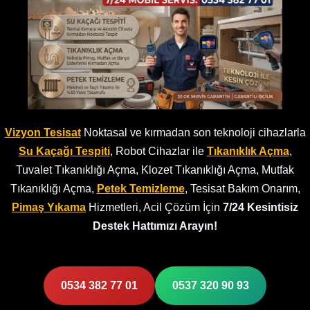
Vizyon Tesisat
Noktasal ve kırmadan son teknoloji cihazlarla
Su Kaçağı Tespiti
, Robot Cihazlar ile
Tıkanıklık Açma
,
Tuvalet Tıkanıklığı Açma, Klozet Tıkanıklığı Açma, Mutfak
Tıkanıklığı Açma,
Petek Temizleme
, Tesisat Bakım Onarım,
Pimaş Yıkama
Hizmetleri, Acil Çözüm İçin
7/24 Kesintisiz
Destek Hattımızı Arayın!
0534 382 77 01
0537 320 90 93