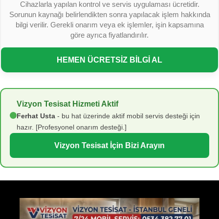
Cihazlarla yapılan kontrol ve servis uygulaması ücretidir.
Sorunun kaynağı belirlendikten sonra yapılacak işlem hakkında
bilgi verilir. Gerekli onarım veya ek işlemler, işin kapsamına
göre ayrıca fiyatlandırılır.
HEMEN ÜCRETSİZ BİLGİ AL
Vizyon Tesisat Hizmeti Aktif
Ferhat Usta
- bu hat üzerinde aktif mobil servis desteği için
hazır. [Profesyonel onarım desteği.]
Vizyon Tesisat İçin Bizi Arayın