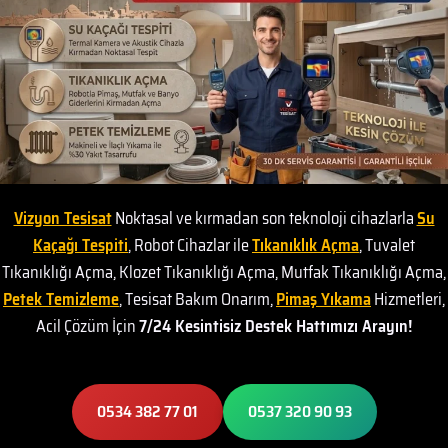
Vizyon Tesisat
Noktasal ve kırmadan son teknoloji cihazlarla
Su
Kaçağı Tespiti
, Robot Cihazlar ile
Tıkanıklık Açma
, Tuvalet
Tıkanıklığı Açma, Klozet Tıkanıklığı Açma, Mutfak Tıkanıklığı Açma,
Petek Temizleme
, Tesisat Bakım Onarım,
Pimaş Yıkama
Hizmetleri,
Acil Çözüm İçin
7/24 Kesintisiz Destek Hattımızı Arayın!
0534 382 77 01
0537 320 90 93