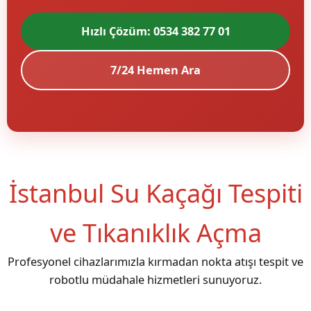
Hızlı Çözüm: 0534 382 77 01
7/24 Hemen Ara
İstanbul Su Kaçağı Tespiti
ve Tıkanıklık Açma
Profesyonel cihazlarımızla kırmadan nokta atışı tespit ve
robotlu müdahale hizmetleri sunuyoruz.