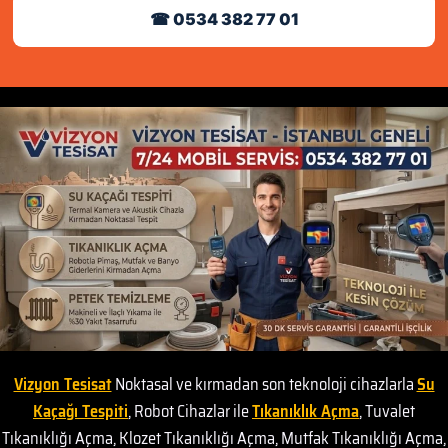
☎ 0534 382 77 01
Vizyon Tesisat
Noktasal ve kırmadan son teknoloji cihazlarla
Su
Kaçağı Tespiti
, Robot Cihazlar ile
Tıkanıklık Açma
, Tuvalet
Tıkanıklığı Açma, Klozet Tıkanıklığı Açma, Mutfak Tıkanıklığı Açma,