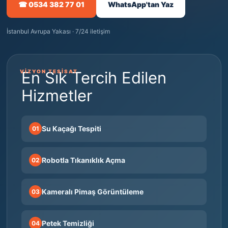
☎ 0534 382 77 01
WhatsApp'tan Yaz
İstanbul Avrupa Yakası · 7/24 iletişim
VİZYON TESİSAT
En Sık Tercih Edilen
Hizmetler
Su Kaçağı Tespiti
01
Robotla Tıkanıklık Açma
02
Kameralı Pimaş Görüntüleme
03
Petek Temizliği
04