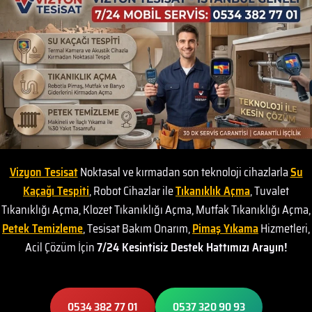
Vizyon Tesisat
Noktasal ve kırmadan son teknoloji cihazlarla
Su
Kaçağı Tespiti
, Robot Cihazlar ile
Tıkanıklık Açma
, Tuvalet
Tıkanıklığı Açma, Klozet Tıkanıklığı Açma, Mutfak Tıkanıklığı Açma,
Petek Temizleme
, Tesisat Bakım Onarım,
Pimaş Yıkama
Hizmetleri,
Acil Çözüm İçin
7/24 Kesintisiz Destek Hattımızı Arayın!
0534 382 77 01
0537 320 90 93