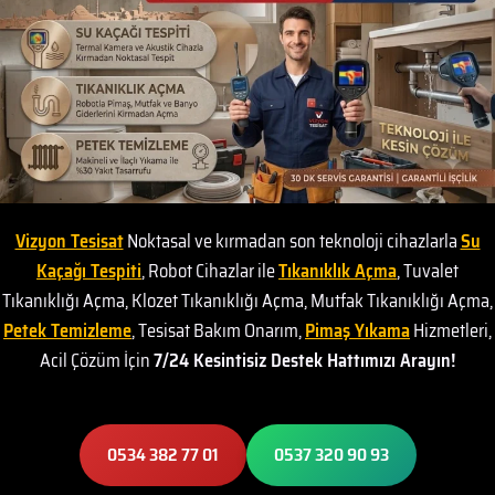
Vizyon Tesisat
Noktasal ve kırmadan son teknoloji cihazlarla
Su
Kaçağı Tespiti
, Robot Cihazlar ile
Tıkanıklık Açma
, Tuvalet
Tıkanıklığı Açma, Klozet Tıkanıklığı Açma, Mutfak Tıkanıklığı Açma,
Petek Temizleme
, Tesisat Bakım Onarım,
Pimaş Yıkama
Hizmetleri,
Acil Çözüm İçin
7/24 Kesintisiz Destek Hattımızı Arayın!
0534 382 77 01
0537 320 90 93