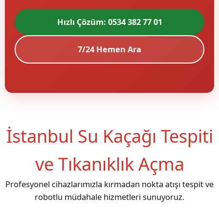
Hızlı Çözüm: 0534 382 77 01
7/24 Hemen Ara
İstanbul Su Kaçağı Tespiti
ve Tıkanıklık Açma
Profesyonel cihazlarımızla kırmadan nokta atışı tespit ve
robotlu müdahale hizmetleri sunuyoruz.