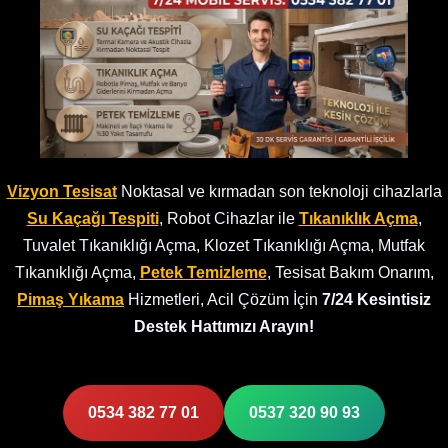
Vizyon Tesisat
Noktasal ve kırmadan son teknoloji cihazlarla
Su Kaçağı Tespiti
, Robot Cihazlar ile
Tıkanıklık Açma
,
Tuvalet Tıkanıklığı Açma, Klozet Tıkanıklığı Açma, Mutfak
Tıkanıklığı Açma,
Petek Temizleme
, Tesisat Bakım Onarım,
Pimaş Yıkama
Hizmetleri, Acil Çözüm İçin
7/24 Kesintisiz
Destek Hattımızı Arayın!
0534 382 77 01
0537 320 90 93