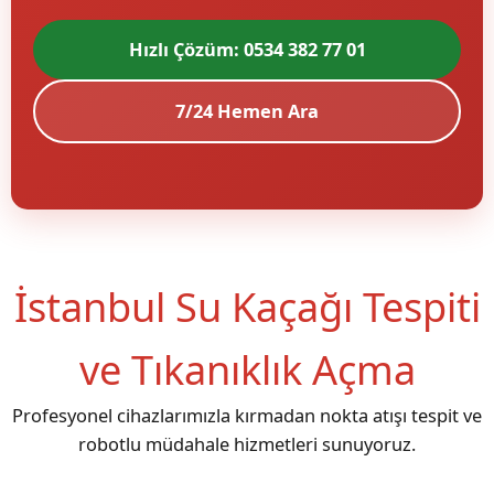
Hızlı Çözüm: 0534 382 77 01
7/24 Hemen Ara
İstanbul Su Kaçağı Tespiti
ve Tıkanıklık Açma
Profesyonel cihazlarımızla kırmadan nokta atışı tespit ve
robotlu müdahale hizmetleri sunuyoruz.