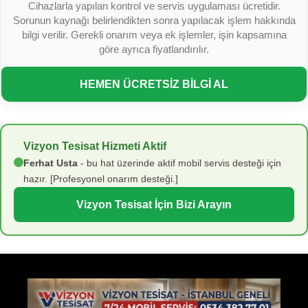
Cihazlarla yapılan kontrol ve servis uygulaması ücretidir.
Sorunun kaynağı belirlendikten sonra yapılacak işlem hakkında
bilgi verilir. Gerekli onarım veya ek işlemler, işin kapsamına
göre ayrıca fiyatlandırılır.
HEMEN ÜCRETSİZ BİLGİ AL
Vizyon Tesisat Hizmeti Aktif
Ferhat Usta
- bu hat üzerinde aktif mobil servis desteği için
hazır. [Profesyonel onarım desteği.]
Vizyon Tesisat İçin Bizi Arayın