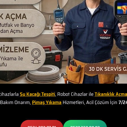
cihazlarla
Su Kaçağı Tespiti
, Robot Cihazlar ile
Tıkanıklık Açm
t Bakım Onarım,
Pimaş Yıkama
Hizmetleri, Acil Çözüm İçin
7/24