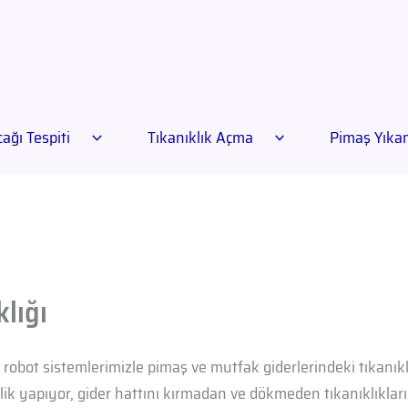
ağı Tespiti
Tıkanıklık Açma
Pimaş Yık
klığı
i robot sistemlerimizle pimaş ve mutfak giderlerindeki tıkanıklı
izlik yapıyor, gider hattını kırmadan ve dökmeden tıkanıklıkla