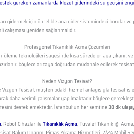
 destek gereken zamanlarda klozet giderindeki su geçişini enge
arı gidermek için öncelikle ana gider sistemindeki borular ve 
enli çalışması yeniden sağlanmalıdır.
Profesyonel Tıkanıklık Açma Çözümleri
rüntüleme teknolojileri sayesinde kısa sürede ortaya çıkarır. 
zırlanır. böylece arızaya doğrudan müdahale edilerek tesisatı
Neden Vizyon Tesisat?
 Vizyon Tesisat, müşteri odaklı hizmet anlayışıyla tesisat işle
rak daha verimli çalışmalar yapılmaktadır böylece gerçekleşt
litesini desteklemektedir. İstanbul’un her semtine
30 dk ulaşı
i
, Robot Cihazlar ile
Tıkanıklık Açma
, Tuvalet Tıkanıklığı Açma
esisat Bakım Onarım, Pimaş Yıkama Hizmetleri, 7/24 Mobil Se