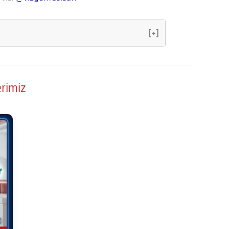
[+]
erimiz