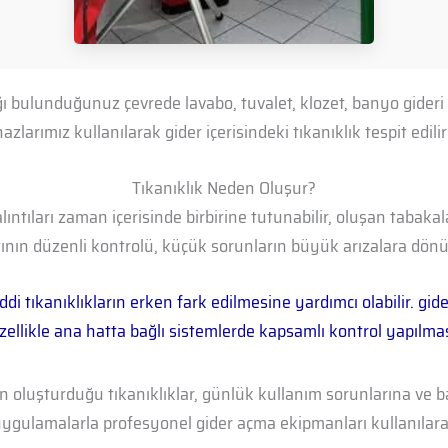
ğı bulunduğunuz çevrede lavabo, tuvalet, klozet, banyo gideri v
larımız kullanılarak gider içerisindeki tıkanıklık tespit edil
Tıkanıklık Neden Oluşur?
ıntıları zaman içerisinde birbirine tutunabilir, oluşan tabaka
attının düzenli kontrolü, küçük sorunların büyük arızalara dö
iddi tıkanıklıkların erken fark edilmesine yardımcı olabilir. 
zellikle ana hatta bağlı sistemlerde kapsamlı kontrol yapılm
ın oluşturduğu tıkanıklıklar, günlük kullanım sorunlarına ve 
uygulamalarla profesyonel gider açma ekipmanları kullanılarak 