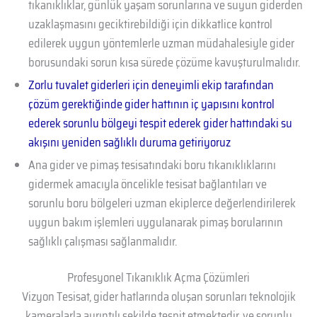
tıkanıklıklar, günlük yaşam sorunlarına ve suyun giderden
uzaklaşmasını geciktirebildiği için dikkatlice kontrol
edilerek uygun yöntemlerle uzman müdahalesiyle gider
borusundaki sorun kısa sürede çözüme kavuşturulmalıdır.
Zorlu tuvalet giderleri için deneyimli ekip tarafından
çözüm gerektiğinde gider hattının iç yapısını kontrol
ederek sorunlu bölgeyi tespit ederek gider hattındaki su
akışını yeniden sağlıklı duruma getiriyoruz
Ana gider ve pimaş tesisatındaki boru tıkanıklıklarını
gidermek amacıyla öncelikle tesisat bağlantıları ve
sorunlu boru bölgeleri uzman ekiplerce değerlendirilerek
uygun bakım işlemleri uygulanarak pimaş borularının
sağlıklı çalışması sağlanmalıdır.
Profesyonel Tıkanıklık Açma Çözümleri
Vizyon Tesisat, gider hatlarında oluşan sorunları teknolojik
kameralarla ayrıntılı şekilde tespit etmektedir. ve sorunlu