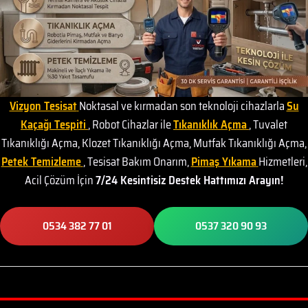
Vizyon Tesisat
Noktasal ve kırmadan son teknoloji cihazlarla
Su
Kaçağı Tespiti
, Robot Cihazlar ile
Tıkanıklık Açma
, Tuvalet
Tıkanıklığı Açma, Klozet Tıkanıklığı Açma, Mutfak Tıkanıklığı Açma,
Petek Temizleme
, Tesisat Bakım Onarım,
Pimaş Yıkama
Hizmetleri,
Acil Çözüm İçin
7/24 Kesintisiz Destek Hattımızı Arayın!
0534 382 77 01
0537 320 90 93