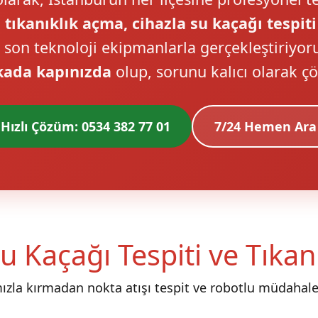
 tıkanıklık açma, cihazla su kaçağı tespiti
i son teknoloji ekipmanlarla gerçekleştiriyor
kada kapınızda
olup, sorunu kalıcı olarak ç
Hızlı Çözüm: 0534 382 77 01
7/24 Hemen Ara
u Kaçağı Tespiti ve Tıka
mızla kırmadan nokta atışı tespit ve robotlu müdahale