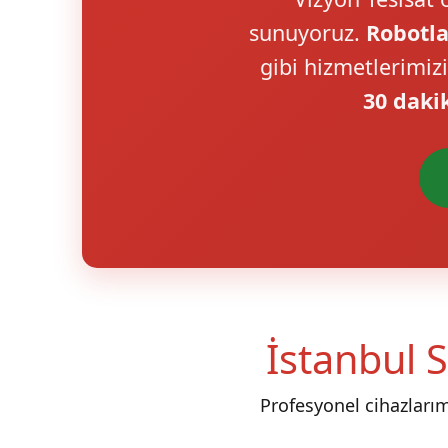
sunuyoruz.
Robotla
gibi hizmetlerimiz
30 daki
İstanbul S
Profesyonel cihazları