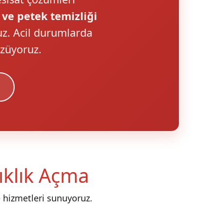
 ve petek temizliği
uz. Acil durumlarda
özüyoruz.
nıklık Açma
 hizmetleri sunuyoruz.