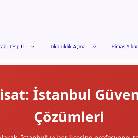
ağı Tespiti
Tıkanıklık Açma
Pimaş Yık
isat: İstanbul Güveni
Çözümleri
olarak, İstanbul’un her ilçesine profesyonel t