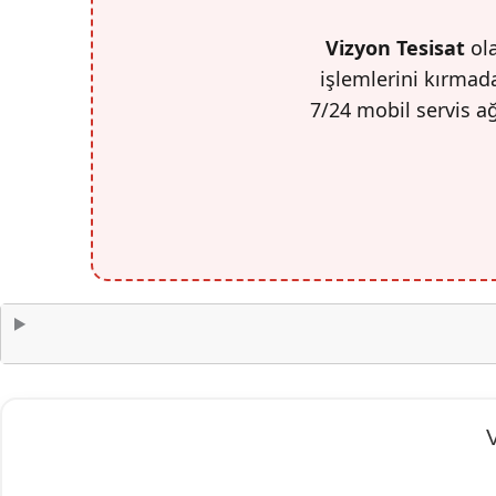
Vizyon Tesisat
ola
işlemlerini kırmada
7/24 mobil servis a
V