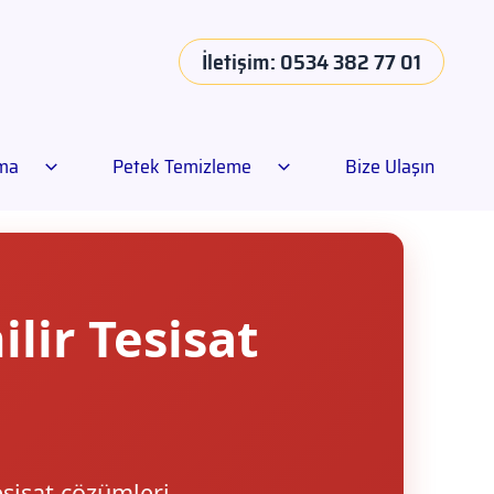
İletişim: 0534 382 77 01
ama
Petek Temizleme
Bize Ulaşın
lir Tesisat
esisat çözümleri