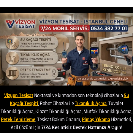
Vizyon Tesisat
Noktasal ve kırmadan son teknoloji cihazlarla
Su
Kaçağı Tespiti
, Robot Cihazlar ile
Tıkanıklık Açma
, Tuvalet
Tıkanıklığı Açma, Klozet Tıkanıklığı Açma, Mutfak Tıkanıklığı Açma,
Petek Temizleme
, Tesisat Bakım Onarım,
Pimaş Yıkama
Hizmetleri,
Acil Çözüm İçin
7/24 Kesintisiz Destek Hattımızı Arayın!