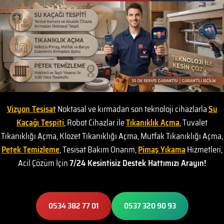
Vizyon Tesisat
Noktasal ve kırmadan son teknoloji cihazlarla
Su
Kaçağı Tespiti
, Robot Cihazlar ile
Tıkanıklık Açma
, Tuvalet
Tıkanıklığı Açma, Klozet Tıkanıklığı Açma, Mutfak Tıkanıklığı Açma,
Petek Temizleme
, Tesisat Bakım Onarım,
Pimaş Yıkama
Hizmetleri,
Acil Çözüm İçin
7/24 Kesintisiz Destek Hattımızı Arayın!
0534 382 77 01
0537 320 90 93