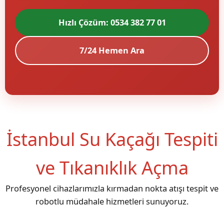
Hızlı Çözüm: 0534 382 77 01
7/24 Hemen Ara
İstanbul Su Kaçağı Tespiti
ve Tıkanıklık Açma
Profesyonel cihazlarımızla kırmadan nokta atışı tespit ve
robotlu müdahale hizmetleri sunuyoruz.