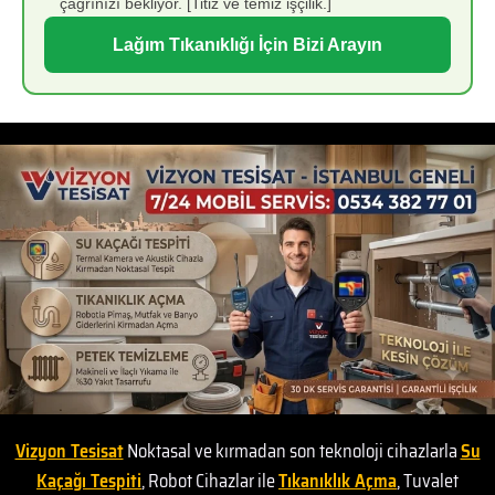
çağrınızı bekliyor. [Titiz ve temiz işçilik.]
Lağım Tıkanıklığı İçin Bizi Arayın
Vizyon Tesisat
Noktasal ve kırmadan son teknoloji cihazlarla
Su
Kaçağı Tespiti
, Robot Cihazlar ile
Tıkanıklık Açma
, Tuvalet