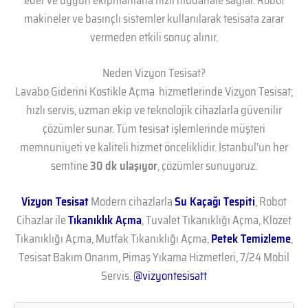
eder ve uygun ekipmanlarla hızlı müdahale sağlar. Robot
makineler ve basınçlı sistemler kullanılarak tesisata zarar
vermeden etkili sonuç alınır.
Neden Vizyon Tesisat?
Lavabo Giderini Kostikle Açma hizmetlerinde Vizyon Tesisat;
hızlı servis, uzman ekip ve teknolojik cihazlarla güvenilir
çözümler sunar. Tüm tesisat işlemlerinde müşteri
memnuniyeti ve kaliteli hizmet önceliklidir. İstanbul’un her
semtine
30 dk ulaşıyor
, çözümler sunuyoruz.
Vizyon Tesisat
Modern cihazlarla
Su Kaçağı Tespiti
, Robot
Cihazlar ile
Tıkanıklık Açma
, Tuvalet Tıkanıklığı Açma, Klozet
Tıkanıklığı Açma, Mutfak Tıkanıklığı Açma,
Petek Temizleme
,
Tesisat Bakım Onarım, Pimaş Yıkama Hizmetleri, 7/24 Mobil
Servis.
@vizyontesisatt