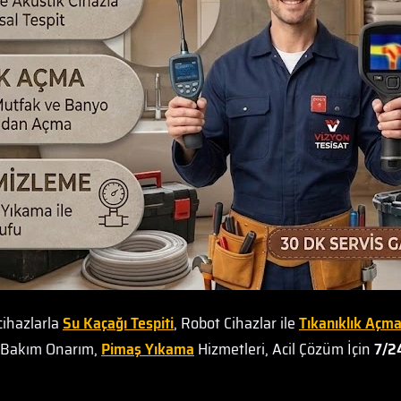
cihazlarla
Su Kaçağı Tespiti
, Robot Cihazlar ile
Tıkanıklık Açm
t Bakım Onarım,
Pimaş Yıkama
Hizmetleri, Acil Çözüm İçin
7/24