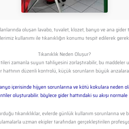
lanlarında oluşan lavabo, tuvalet, klozet, banyo ve ana gider 
imiz kullanımı ile tıkanıklığın konumu tespit edilerek gereksi
Tıkanıklık Neden Oluşur?
tileri zamanla suyun tahliyesini zorlaştırabilir, bu maddeler
r hattının düzenli kontrolü, küçük sorunların büyük arızala
anyo içerisinde hijyen sorunlarına ve kötü kokulara neden olab
kintiler oluşturabilir. böylece gider hattındaki su akışı nor
turduğu tıkanıklıklar, evlerde günlük kullanım sorunlarına ve
lamalarla uzman ekipler tarafından gerçekleştirilen profesyo