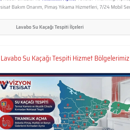
esisat Bakım Onarım, Pimaş Yıkama Hizmetleri, 7/24 Mobil Se
Lavabo Su Kaçağı Tespiti İlçeleri
Lavabo Su Kaçağı Tespiti Hizmet Bölgelerimiz