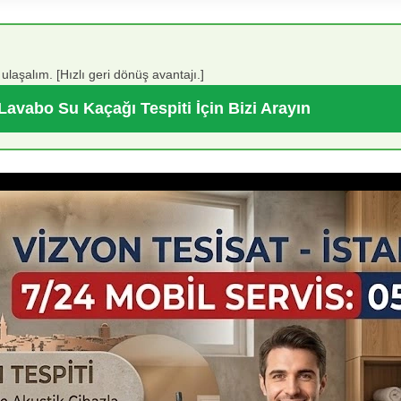
laşalım. [Hızlı geri dönüş avantajı.]
Lavabo Su Kaçağı Tespiti İçin Bizi Arayın