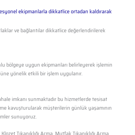
fesyonel ekipmanlarla dikkatlice ortadan kaldırarak
laklar ve bağlantılar dikkatlice değerlendirilerek
unlu bölgeye uygun ekipmanları belirleyerek işlemin
e yönelik etkili bir işlem uygulanır.
ahale imkanı sunmaktadır bu hizmetlerde tesisat
çözüme kavuşturularak müşterilerin günlük yaşamının
ümler sunuyoruz.
, Klozet Tıkanıklığı Açma, Mutfak Tıkanıklığı Açma,