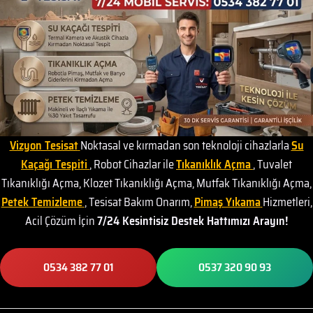
Vizyon Tesisat
Noktasal ve kırmadan son teknoloji cihazlarla
Su
Kaçağı Tespiti
, Robot Cihazlar ile
Tıkanıklık Açma
, Tuvalet
Tıkanıklığı Açma, Klozet Tıkanıklığı Açma, Mutfak Tıkanıklığı Açma,
Petek Temizleme
, Tesisat Bakım Onarım,
Pimaş Yıkama
Hizmetleri,
Acil Çözüm İçin
7/24 Kesintisiz Destek Hattımızı Arayın!
0534 382 77 01
0537 320 90 93