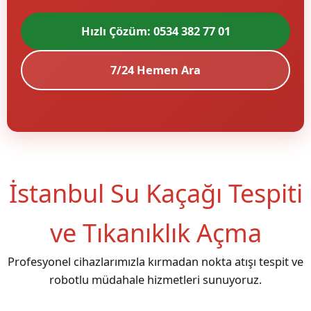
Hızlı Çözüm: 0534 382 77 01
7/24 Hemen Ara
İstanbul Su Kaçağı Tespiti
ve Tıkanıklık Açma
Profesyonel cihazlarımızla kırmadan nokta atışı tespit ve
robotlu müdahale hizmetleri sunuyoruz.