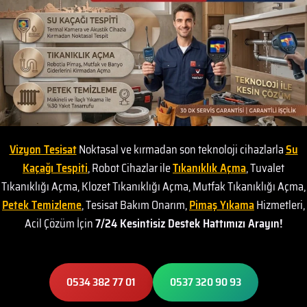
Vizyon Tesisat
Noktasal ve kırmadan son teknoloji cihazlarla
Su
Kaçağı Tespiti
, Robot Cihazlar ile
Tıkanıklık Açma
, Tuvalet
Tıkanıklığı Açma, Klozet Tıkanıklığı Açma, Mutfak Tıkanıklığı Açma,
Petek Temizleme
, Tesisat Bakım Onarım,
Pimaş Yıkama
Hizmetleri,
Acil Çözüm İçin
7/24 Kesintisiz Destek Hattımızı Arayın!
0534 382 77 01
0537 320 90 93