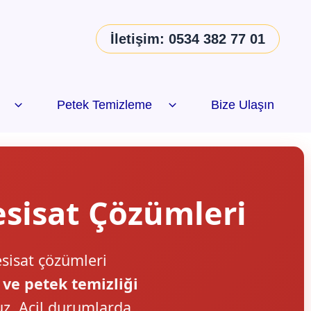
İletişim: 0534 382 77 01
Petek Temizleme
Bize Ulaşın
esisat Çözümleri
esisat çözümleri
 ve petek temizliği
uz. Acil durumlarda