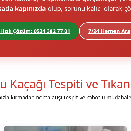
kada kapınızda
olup, sorunu kalıcı olarak ç
Hızlı Çözüm: 0534 382 77 01
7/24 Hemen Ara
u Kaçağı Tespiti ve Tıka
mızla kırmadan nokta atışı tespit ve robotlu müdahale