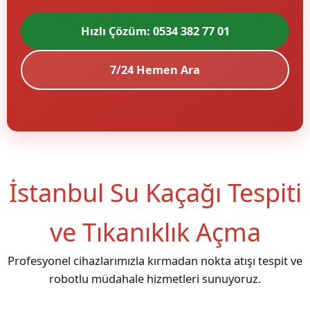
Hızlı Çözüm: 0534 382 77 01
7/24 Hemen Ara
İstanbul Su Kaçağı Tespiti
ve Tıkanıklık Açma
Profesyonel cihazlarımızla kırmadan nokta atışı tespit ve
robotlu müdahale hizmetleri sunuyoruz.