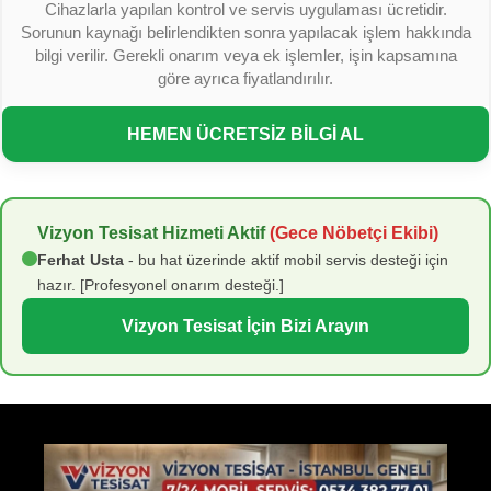
Cihazlarla yapılan kontrol ve servis uygulaması ücretidir.
Sorunun kaynağı belirlendikten sonra yapılacak işlem hakkında
bilgi verilir. Gerekli onarım veya ek işlemler, işin kapsamına
göre ayrıca fiyatlandırılır.
HEMEN ÜCRETSİZ BİLGİ AL
Vizyon Tesisat Hizmeti Aktif
(Gece Nöbetçi Ekibi)
Ferhat Usta
- bu hat üzerinde aktif mobil servis desteği için
hazır. [Profesyonel onarım desteği.]
Vizyon Tesisat İçin Bizi Arayın