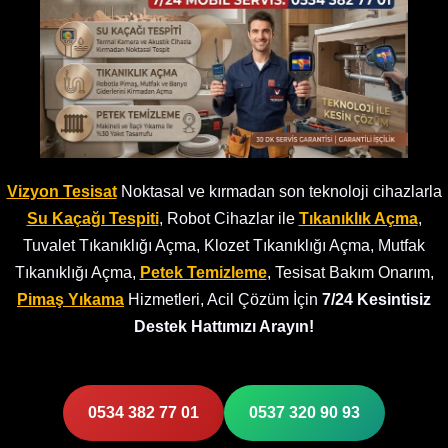
Vizyon Tesisat
Noktasal ve kırmadan son teknoloji cihazlarla
Su Kaçağı Tespiti
, Robot Cihazlar ile
Tıkanıklık Açma
,
Tuvalet Tıkanıklığı Açma, Klozet Tıkanıklığı Açma, Mutfak
Tıkanıklığı Açma,
Petek Temizleme
, Tesisat Bakım Onarım,
Pimaş Yıkama
Hizmetleri, Acil Çözüm İçin
7/24 Kesintisiz
Destek Hattımızı Arayın!
0534 382 77 01
0537 320 90 93