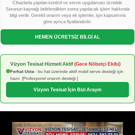
Cihazlarla yapılan kontrol ve servis uygulaması ücretidir.
Sorunun kaynağı belirlendikten sonra yapılacak işlem hakkında
bilgi verilir. Gerekli onarım veya ek işlemler, işin kapsamına
göre ayrıca fiyatlandırılır.
HEMEN ÜCRETSİZ BİLGİ AL
Vizyon Tesisat Hizmeti Aktif
(Gece Nöbetçi Ekibi)
Ferhat Usta
- bu hat üzerinde aktif mobil servis desteği için
hazır. [Profesyonel onarım desteği.]
Vizyon Tesisat İçin Bizi Arayın