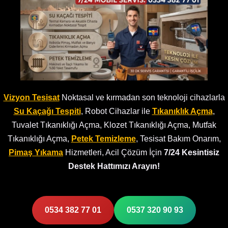
Vizyon Tesisat
Noktasal ve kırmadan son teknoloji cihazlarla
Su Kaçağı Tespiti
, Robot Cihazlar ile
Tıkanıklık Açma
,
Tuvalet Tıkanıklığı Açma, Klozet Tıkanıklığı Açma, Mutfak
Tıkanıklığı Açma,
Petek Temizleme
, Tesisat Bakım Onarım,
Pimaş Yıkama
Hizmetleri, Acil Çözüm İçin
7/24 Kesintisiz
Destek Hattımızı Arayın!
0534 382 77 01
0537 320 90 93