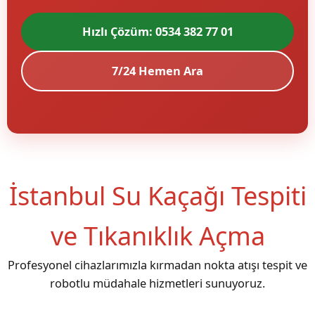
Hızlı Çözüm: 0534 382 77 01
7/24 Hemen Ara
İstanbul Su Kaçağı Tespiti
ve Tıkanıklık Açma
Profesyonel cihazlarımızla kırmadan nokta atışı tespit ve
robotlu müdahale hizmetleri sunuyoruz.