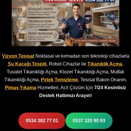
Vizyon Tesisat
Noktasal ve kırmadan son teknoloji cihazlarla
Su Kaçağı Tespiti
, Robot Cihazlar ile
Tıkanıklık Açma
,
Tuvalet Tıkanıklığı Açma, Klozet Tıkanıklığı Açma, Mutfak
Tıkanıklığı Açma,
Petek Temizleme
, Tesisat Bakım Onarım,
Pimaş Yıkama
Hizmetleri, Acil Çözüm İçin
7/24 Kesintisiz
Destek Hattımızı Arayın!
0534 382 77 01
0537 320 90 93