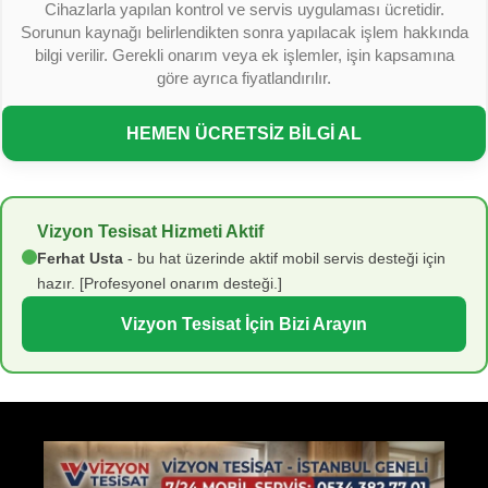
Cihazlarla yapılan kontrol ve servis uygulaması ücretidir.
Sorunun kaynağı belirlendikten sonra yapılacak işlem hakkında
bilgi verilir. Gerekli onarım veya ek işlemler, işin kapsamına
göre ayrıca fiyatlandırılır.
HEMEN ÜCRETSİZ BİLGİ AL
Vizyon Tesisat Hizmeti Aktif
Ferhat Usta
- bu hat üzerinde aktif mobil servis desteği için
hazır. [Profesyonel onarım desteği.]
Vizyon Tesisat İçin Bizi Arayın