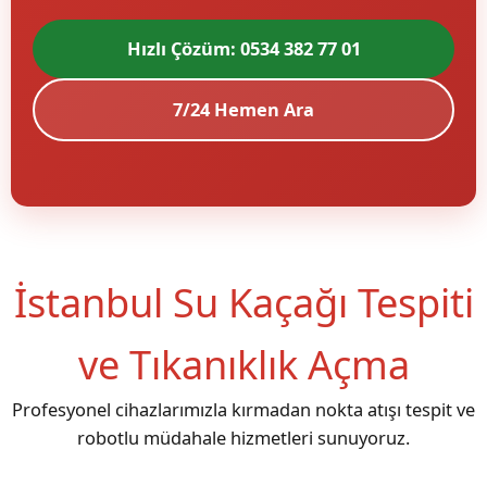
Hızlı Çözüm: 0534 382 77 01
7/24 Hemen Ara
İstanbul Su Kaçağı Tespiti
ve Tıkanıklık Açma
Profesyonel cihazlarımızla kırmadan nokta atışı tespit ve
robotlu müdahale hizmetleri sunuyoruz.