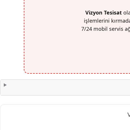
Vizyon Tesisat
ola
işlemlerini kırmada
7/24 mobil servis a
V