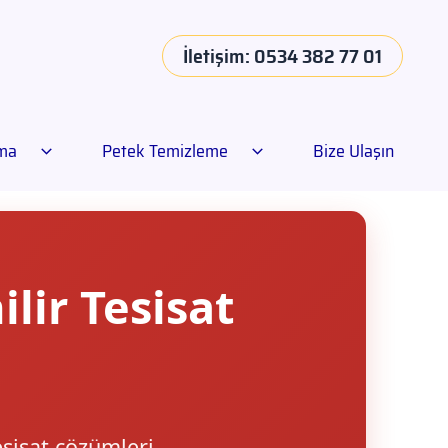
İletişim: 0534 382 77 01
ama
Petek Temizleme
Bize Ulaşın
lir Tesisat
esisat çözümleri