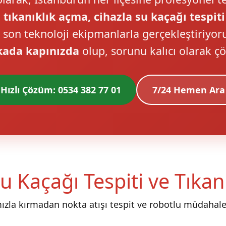
 tıkanıklık açma, cihazla su kaçağı tespiti
i son teknoloji ekipmanlarla gerçekleştiriyor
kada kapınızda
olup, sorunu kalıcı olarak ç
Hızlı Çözüm: 0534 382 77 01
7/24 Hemen Ara
u Kaçağı Tespiti ve Tıka
mızla kırmadan nokta atışı tespit ve robotlu müdahale