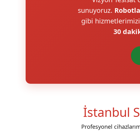
sunuyoruz.
Robotla
gibi hizmetlerimiz
30 daki
İstanbul S
Profesyonel cihazları