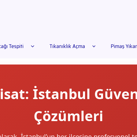
ağı Tespiti
Tıkanıklık Açma
Pimaş Yık
isat: İstanbul Güveni
Çözümleri
olarak, İstanbul’un her ilçesine profesyonel t