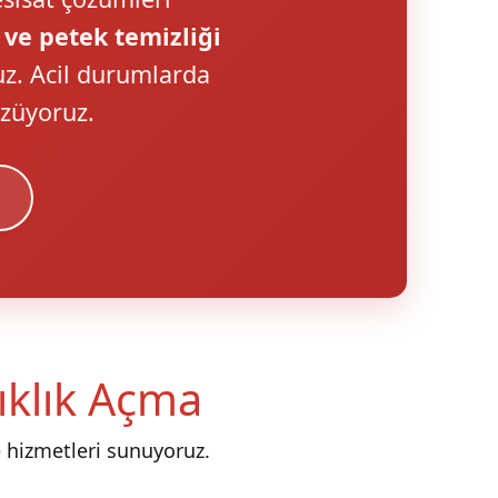
 ve petek temizliği
uz. Acil durumlarda
özüyoruz.
nıklık Açma
 hizmetleri sunuyoruz.