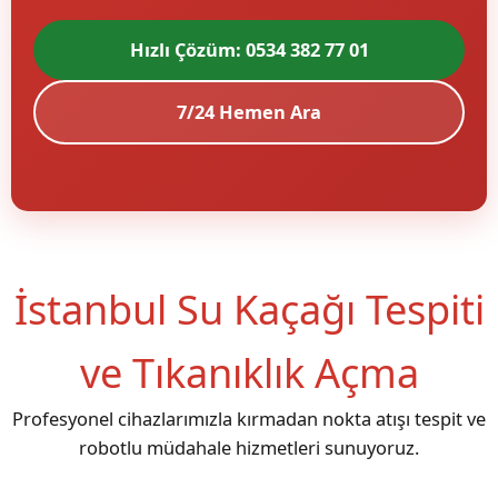
Hızlı Çözüm: 0534 382 77 01
7/24 Hemen Ara
İstanbul Su Kaçağı Tespiti
ve Tıkanıklık Açma
Profesyonel cihazlarımızla kırmadan nokta atışı tespit ve
robotlu müdahale hizmetleri sunuyoruz.