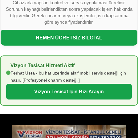
Cihazlarla yapılan kontrol ve servis uygulaması ücretidir.
Sorunun kaynağı belirlendikten sonra yapılacak işlem hakkında
bilgi verilir. Gerekli onarım veya ek işlemler, işin kapsamına
göre ayrıca fiyatlandırılır.
HEMEN ÜCRETSİZ BİLGİ AL
Vizyon Tesisat Hizmeti Aktif
Ferhat Usta
- bu hat üzerinde aktif mobil servis desteği için
hazır. [Profesyonel onarım desteği.]
Vizyon Tesisat İçin Bizi Arayın