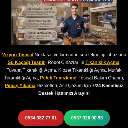
Vizyon Tesisat
Noktasal ve kırmadan son teknoloji cihazlarla
Su Kaçağı Tespiti
, Robot Cihazlar ile
Tıkanıklık Açma
,
Tuvalet Tıkanıklığı Açma, Klozet Tıkanıklığı Açma, Mutfak
Tıkanıklığı Açma,
Petek Temizleme
, Tesisat Bakım Onarım,
Pimaş Yıkama
Hizmetleri, Acil Çözüm İçin
7/24 Kesintisiz
Destek Hattımızı Arayın!
0534 382 77 01
0537 320 90 93