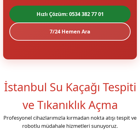
Hızlı Çözüm: 0534 382 77 01
7/24 Hemen Ara
İstanbul Su Kaçağı Tespiti
ve Tıkanıklık Açma
Profesyonel cihazlarımızla kırmadan nokta atışı tespit ve
robotlu müdahale hizmetleri sunuyoruz.