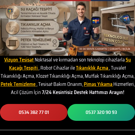
Vizyon Tesisat
Noktasal ve kırmadan son teknoloji cihazlarla
Su
Kaçağı Tespiti
, Robot Cihazlar ile
Tıkanıklık Açma
, Tuvalet
Tıkanıklığı Açma, Klozet Tıkanıklığı Açma, Mutfak Tıkanıklığı Açma,
Petek Temizleme
, Tesisat Bakım Onarım,
Pimaş Yıkama
Hizmetleri,
Acil Çözüm İçin
7/24 Kesintisiz Destek Hattımızı Arayın!
0534 382 77 01
0537 320 90 93