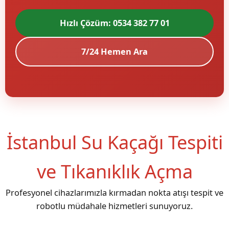
Hızlı Çözüm: 0534 382 77 01
7/24 Hemen Ara
İstanbul Su Kaçağı Tespiti
ve Tıkanıklık Açma
Profesyonel cihazlarımızla kırmadan nokta atışı tespit ve
robotlu müdahale hizmetleri sunuyoruz.