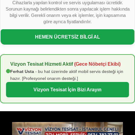
Cihazlarla yapılan kontrol ve servis uygulaması ücretidir.
Sorunun kaynağı belirlendikten sonra yapılacak işlem hakkında
bilgi verilir. Gerekli onarım veya ek işlemler, işin kapsamına
göre ayrıca fiyatlandırılır.
HEMEN ÜCRETSİZ BİLGİ AL
Vizyon Tesisat Hizmeti Aktif
(Gece Nöbetçi Ekibi)
Ferhat Usta
- bu hat üzerinde aktif mobil servis desteği için
hazır. [Profesyonel onarım desteği.]
Vizyon Tesisat İçin Bizi Arayın