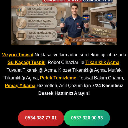
Vizyon Tesisat
Noktasal ve kırmadan son teknoloji cihazlarla
Su Kaçağı Tespiti
, Robot Cihazlar ile
Tıkanıklık Açma
,
Tuvalet Tıkanıklığı Açma, Klozet Tıkanıklığı Açma, Mutfak
Tıkanıklığı Açma,
Petek Temizleme
, Tesisat Bakım Onarım,
Pimaş Yıkama
Hizmetleri, Acil Çözüm İçin
7/24 Kesintisiz
Destek Hattımızı Arayın!
0534 382 77 01
0537 320 90 93