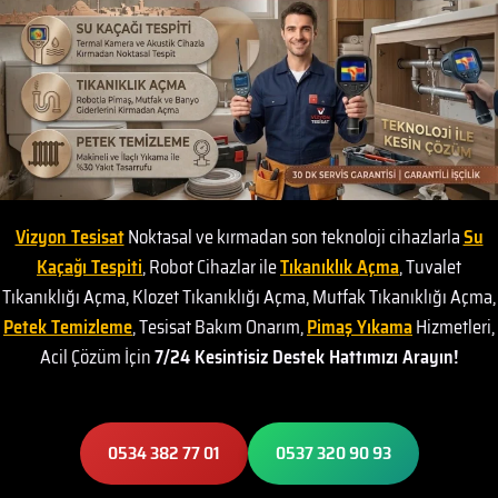
Vizyon Tesisat
Noktasal ve kırmadan son teknoloji cihazlarla
Su
Kaçağı Tespiti
, Robot Cihazlar ile
Tıkanıklık Açma
, Tuvalet
Tıkanıklığı Açma, Klozet Tıkanıklığı Açma, Mutfak Tıkanıklığı Açma,
Petek Temizleme
, Tesisat Bakım Onarım,
Pimaş Yıkama
Hizmetleri,
Acil Çözüm İçin
7/24 Kesintisiz Destek Hattımızı Arayın!
0534 382 77 01
0537 320 90 93