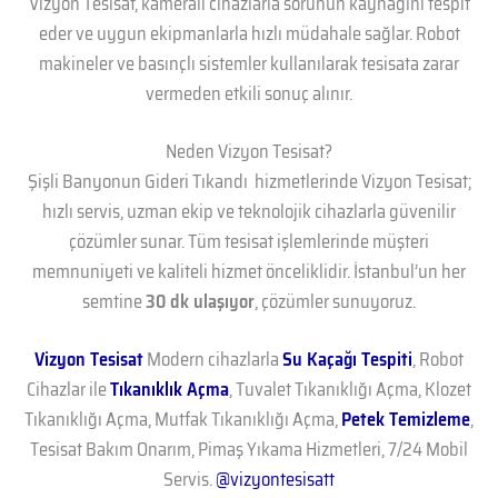
Vizyon Tesisat, kameralı cihazlarla sorunun kaynağını tespit
eder ve uygun ekipmanlarla hızlı müdahale sağlar. Robot
makineler ve basınçlı sistemler kullanılarak tesisata zarar
vermeden etkili sonuç alınır.
Neden Vizyon Tesisat?
Şişli Banyonun Gideri Tıkandı hizmetlerinde Vizyon Tesisat;
hızlı servis, uzman ekip ve teknolojik cihazlarla güvenilir
çözümler sunar. Tüm tesisat işlemlerinde müşteri
memnuniyeti ve kaliteli hizmet önceliklidir. İstanbul’un her
semtine
30 dk ulaşıyor
, çözümler sunuyoruz.
Vizyon Tesisat
Modern cihazlarla
Su Kaçağı Tespiti
, Robot
Cihazlar ile
Tıkanıklık Açma
, Tuvalet Tıkanıklığı Açma, Klozet
Tıkanıklığı Açma, Mutfak Tıkanıklığı Açma,
Petek Temizleme
,
Tesisat Bakım Onarım, Pimaş Yıkama Hizmetleri, 7/24 Mobil
Servis.
@vizyontesisatt