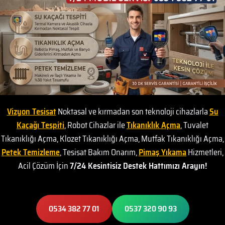
Vizyon Tesisat
Noktasal ve kırmadan son teknoloji cihazlarla
Su
Kaçağı Tespiti
, Robot Cihazlar ile
Tıkanıklık Açma
, Tuvalet
Tıkanıklığı Açma, Klozet Tıkanıklığı Açma, Mutfak Tıkanıklığı Açma,
Petek Temizleme
, Tesisat Bakım Onarım,
Pimaş Yıkama
Hizmetleri,
Acil Çözüm İçin
7/24 Kesintisiz Destek Hattımızı Arayın!
0534 382 77 01
0537 320 90 93