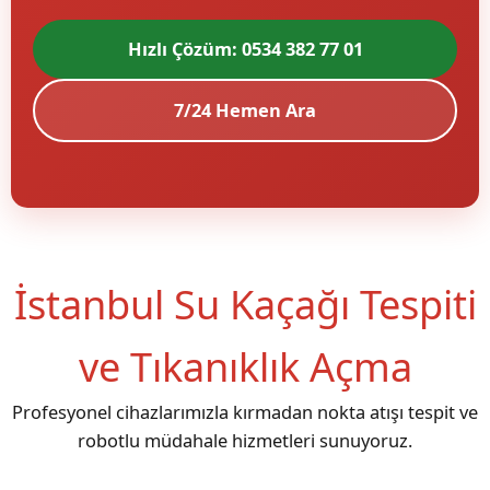
Hızlı Çözüm: 0534 382 77 01
7/24 Hemen Ara
İstanbul Su Kaçağı Tespiti
ve Tıkanıklık Açma
Profesyonel cihazlarımızla kırmadan nokta atışı tespit ve
robotlu müdahale hizmetleri sunuyoruz.