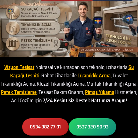
Vizyon Tesisat
Noktasal ve kırmadan son teknoloji cihazlarla
Su
Kaçağı Tespiti
, Robot Cihazlar ile
Tıkanıklık Açma
, Tuvalet
Tıkanıklığı Açma, Klozet Tıkanıklığı Açma, Mutfak Tıkanıklığı Açma,
Petek Temizleme
, Tesisat Bakım Onarım,
Pimaş Yıkama
Hizmetleri,
Acil Çözüm İçin
7/24 Kesintisiz Destek Hattımızı Arayın!
0534 382 77 01
0537 320 90 93