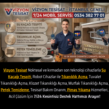
Vizyon Tesisat
Noktasal ve kırmadan son teknoloji cihazlarla
Su
Kaçağı Tespiti
, Robot Cihazlar ile
Tıkanıklık Açma
, Tuvalet
Tıkanıklığı Açma, Klozet Tıkanıklığı Açma, Mutfak Tıkanıklığı Açma,
Petek Temizleme
, Tesisat Bakım Onarım,
Pimaş Yıkama
Hizmetleri,
Acil Çözüm İçin
7/24 Kesintisiz Destek Hattımızı Arayın!