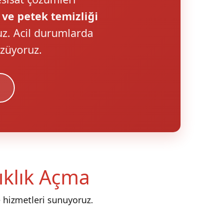
 ve petek temizliği
uz. Acil durumlarda
özüyoruz.
nıklık Açma
 hizmetleri sunuyoruz.