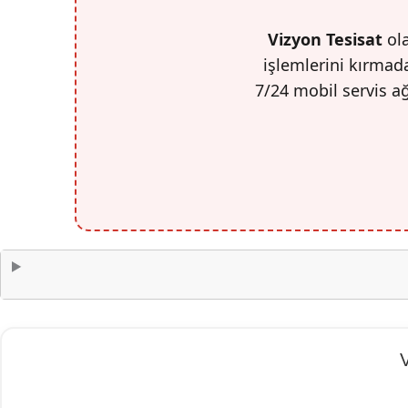
Vizyon Tesisat
ola
işlemlerini kırmada
7/24 mobil servis a
V