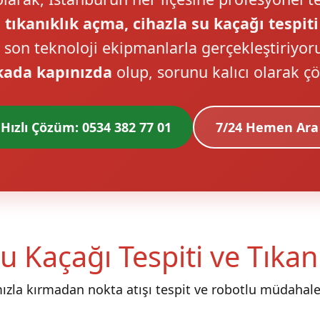
 tıkanıklık açma, cihazla su kaçağı tespiti
i son teknoloji ekipmanlarla gerçekleştiriyor
kada kapınızda
olup, sorunu kalıcı olarak ç
Hızlı Çözüm: 0534 382 77 01
7/24 Hemen Ara
u Kaçağı Tespiti ve Tıka
mızla kırmadan nokta atışı tespit ve robotlu müdahale