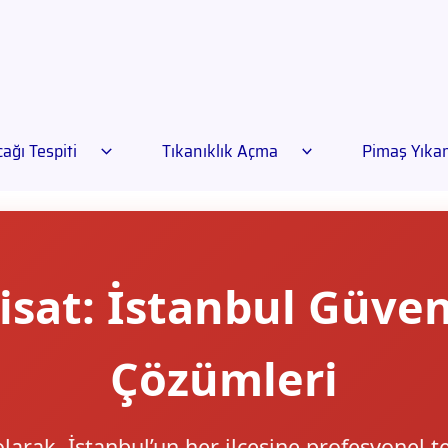
ağı Tespiti
Tıkanıklık Açma
Pimaş Yık
isat: İstanbul Güveni
Çözümleri
olarak, İstanbul’un her ilçesine profesyonel t