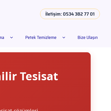
İletişim: 0534 382 77 01
ama
Petek Temizleme
Bize Ulaşın
lir Tesisat
esisat çözümleri