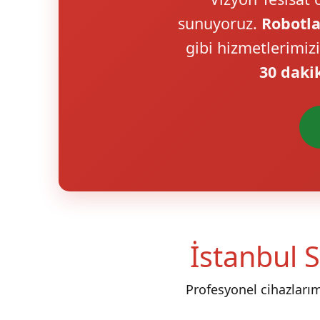
sunuyoruz.
Robotla
gibi hizmetlerimiz
30 daki
İstanbul S
Profesyonel cihazları