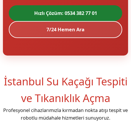
Hızlı Çözüm: 0534 382 77 01
7/24 Hemen Ara
İstanbul Su Kaçağı Tespiti
ve Tıkanıklık Açma
Profesyonel cihazlarımızla kırmadan nokta atışı tespit ve
robotlu müdahale hizmetleri sunuyoruz.