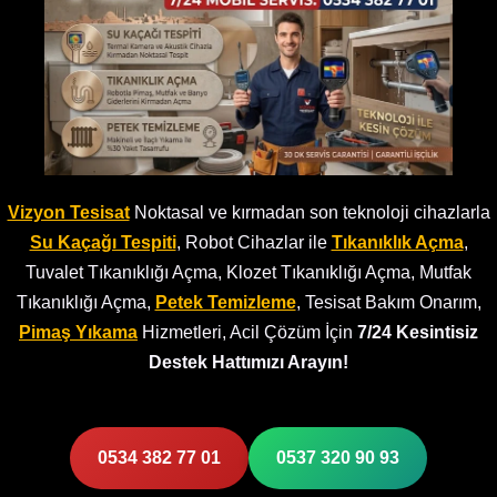
Vizyon Tesisat
Noktasal ve kırmadan son teknoloji cihazlarla
Su Kaçağı Tespiti
, Robot Cihazlar ile
Tıkanıklık Açma
,
Tuvalet Tıkanıklığı Açma, Klozet Tıkanıklığı Açma, Mutfak
Tıkanıklığı Açma,
Petek Temizleme
, Tesisat Bakım Onarım,
Pimaş Yıkama
Hizmetleri, Acil Çözüm İçin
7/24 Kesintisiz
Destek Hattımızı Arayın!
0534 382 77 01
0537 320 90 93