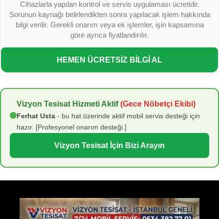
Cihazlarla yapılan kontrol ve servis uygulaması ücretidir.
Sorunun kaynağı belirlendikten sonra yapılacak işlem hakkında
bilgi verilir. Gerekli onarım veya ek işlemler, işin kapsamına
göre ayrıca fiyatlandırılır.
HEMEN ÜCRETSİZ BİLGİ AL
Vizyon Tesisat Hizmeti Aktif
(Gece Nöbetçi Ekibi)
Ferhat Usta
- bu hat üzerinde aktif mobil servis desteği için
hazır. [Profesyonel onarım desteği.]
Vizyon Tesisat İçin Bizi Arayın