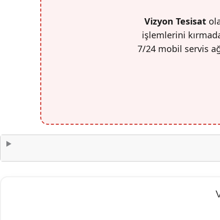
Vizyon Tesisat
ola
işlemlerini kırmada
7/24 mobil servis a
V