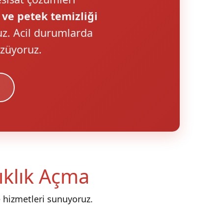
 ve petek temizliği
uz. Acil durumlarda
özüyoruz.
nıklık Açma
 hizmetleri sunuyoruz.