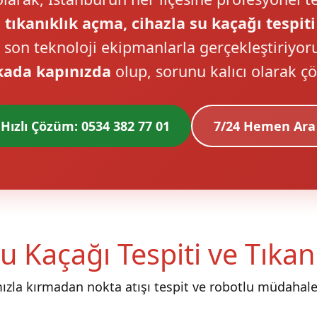
 tıkanıklık açma, cihazla su kaçağı tespiti
i son teknoloji ekipmanlarla gerçekleştiriyor
kada kapınızda
olup, sorunu kalıcı olarak ç
Hızlı Çözüm: 0534 382 77 01
7/24 Hemen Ara
u Kaçağı Tespiti ve Tıka
mızla kırmadan nokta atışı tespit ve robotlu müdahale