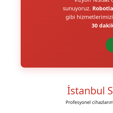
sunuyoruz.
Robotla
gibi hizmetlerimiz
30 daki
İstanbul S
Profesyonel cihazları