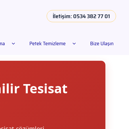
İletişim: 0534 382 77 01
ama
Petek Temizleme
Bize Ulaşın
lir Tesisat
esisat çözümleri