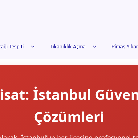
ağı Tespiti
Tıkanıklık Açma
Pimaş Yık
isat: İstanbul Güveni
Çözümleri
olarak, İstanbul’un her ilçesine profesyonel t