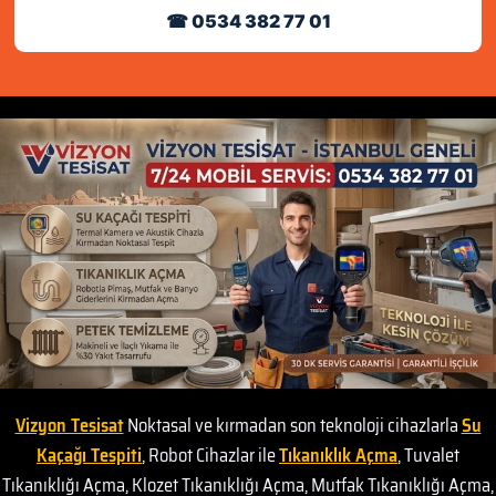
☎ 0534 382 77 01
Vizyon Tesisat
Noktasal ve kırmadan son teknoloji cihazlarla
Su
Kaçağı Tespiti
, Robot Cihazlar ile
Tıkanıklık Açma
, Tuvalet
Tıkanıklığı Açma, Klozet Tıkanıklığı Açma, Mutfak Tıkanıklığı Açma,