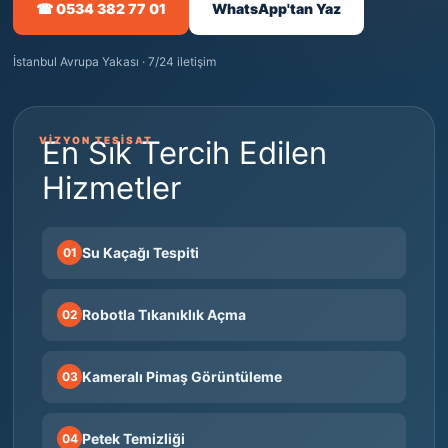
☎ 0534 382 77 01
WhatsApp'tan Yaz
İstanbul Avrupa Yakası · 7/24 iletişim
VİZYON TESİSAT
En Sık Tercih Edilen
Hizmetler
Su Kaçağı Tespiti
01
Robotla Tıkanıklık Açma
02
Kameralı Pimaş Görüntüleme
03
Petek Temizliği
04