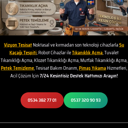
Vizyon Tesisat
Noktasal ve kırmadan son teknoloji cihazlarla
Su
Kaçağı Tespiti
, Robot Cihazlar ile
Tıkanıklık Açma
, Tuvalet
Tıkanıklığı Açma, Klozet Tıkanıklığı Açma, Mutfak Tıkanıklığı Açma,
Petek Temizleme
, Tesisat Bakım Onarım,
Pimaş Yıkama
Hizmetleri,
Acil Çözüm İçin
7/24 Kesintisiz Destek Hattımızı Arayın!
0534 382 77 01
0537 320 90 93