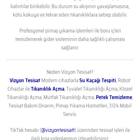
kalıntılar birikebilir. Bu durum su akışının yavaşlamasına,
kötü kokuya ve tekrar eden tıkanıklıklara sebep olabilir.
Profesyonel pimaş yıkama işlemleri ile boru içleri
temizlenerek gider sisteminin daha sağlıklı çalışması
sağlanır.
Neden Vizyon Tesisat?
Vizyon Tesisat
Modern cihazlarla
Su Kaçağı Tespiti
, Robot
Cihazlar ile
Tıkanıklık Açma
, Tuvalet Tıkanıklığı Açma, Klozet
Tıkanıklığı Açma, Mutfak Tıkanıklığı Açma,
Petek Temizleme
,
Tesisat Bakım Onarım, Pimaş Yıkama Hizmetleri, 7/24 Mobil
Servis.
TikTok hesabı (
@vizyontesisatt
) üzerinden tesisat işleri ile
ilgili kısa videolarımızı izleyebilirsiniz.