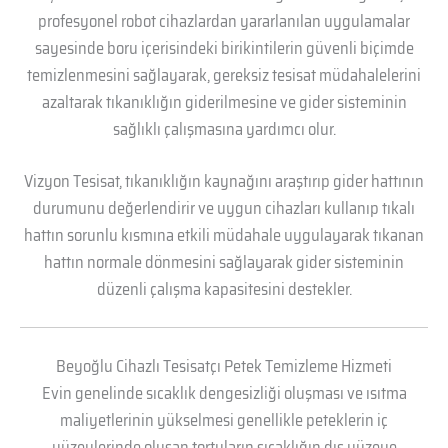
profesyonel robot cihazlardan yararlanılan uygulamalar
sayesinde boru içerisindeki birikintilerin güvenli biçimde
temizlenmesini sağlayarak, gereksiz tesisat müdahalelerini
azaltarak tıkanıklığın giderilmesine ve gider sisteminin
sağlıklı çalışmasına yardımcı olur.
Vizyon Tesisat, tıkanıklığın kaynağını araştırıp gider hattının
durumunu değerlendirir ve uygun cihazları kullanıp tıkalı
hattın sorunlu kısmına etkili müdahale uygulayarak tıkanan
hattın normale dönmesini sağlayarak gider sisteminin
düzenli çalışma kapasitesini destekler.
Beyoğlu Cihazlı Tesisatçı Petek Temizleme Hizmeti
Evin genelinde sıcaklık dengesizliği oluşması ve ısıtma
maliyetlerinin yükselmesi genellikle peteklerin iç
yüzeylerinde oluşan tortuların sıcaklığın dış yüzeye