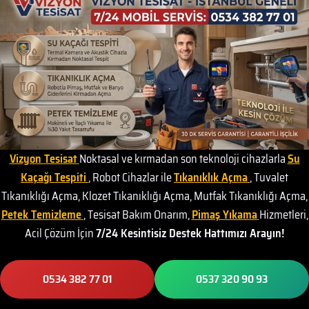
Vizyon Tesisat
Noktasal ve kırmadan son teknoloji cihazlarla
Su
Kaçağı Tespiti
, Robot Cihazlar ile
Tıkanıklık Açma
, Tuvalet
Tıkanıklığı Açma, Klozet Tıkanıklığı Açma, Mutfak Tıkanıklığı Açma,
Petek Temizleme
, Tesisat Bakım Onarım,
Pimaş Yıkama
Hizmetleri,
Acil Çözüm İçin
7/24 Kesintisiz Destek Hattımızı Arayın!
0534 382 77 01
0537 320 90 93